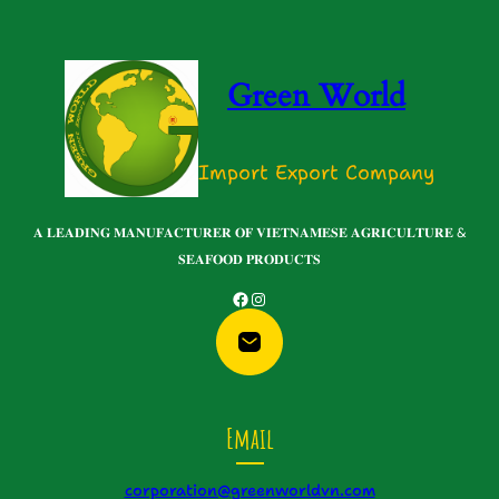
Green World
Import Export Company
𝐀 𝐋𝐄𝐀𝐃𝐈𝐍𝐆 𝐌𝐀𝐍𝐔𝐅𝐀𝐂𝐓𝐔𝐑𝐄𝐑 𝐎𝐅 𝐕𝐈𝐄𝐓𝐍𝐀𝐌𝐄𝐒𝐄 𝐀𝐆𝐑𝐈𝐂𝐔𝐋𝐓𝐔𝐑𝐄 &
𝐒𝐄𝐀𝐅𝐎𝐎𝐃 𝐏𝐑𝐎𝐃𝐔𝐂𝐓𝐒
Facebook
Instagram
Email
corporation@greenworldvn.com