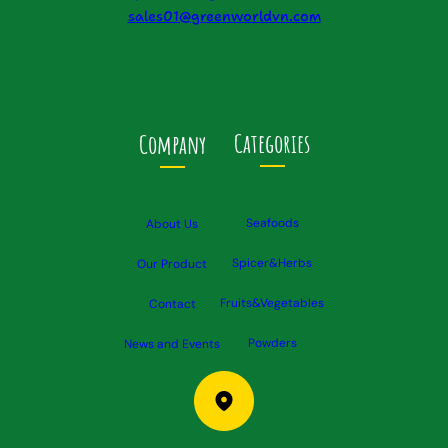
sales01@greenworldvn.com
Categories
Company
Seafoods
About Us
Spicer&Herbs
Our Product
Fruits&Vegetables
Contact
Powders
News and Events