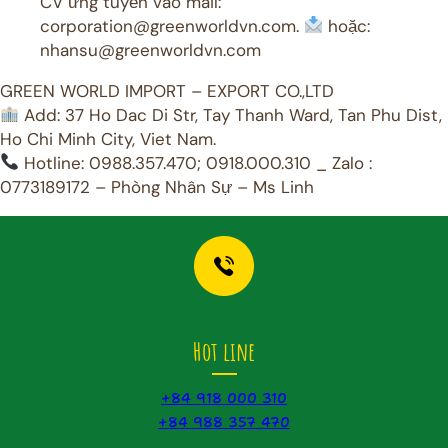
CV ứng tuyển vào mail:
corporation@greenworldvn.com.
hoặc:
nhansu@greenworldvn.com
GREEN WORLD IMPORT – EXPORT CO.,LTD
Add: 37 Ho Dac Di Str, Tay Thanh Ward, Tan Phu Dist,
Ho Chi Minh City, Viet Nam.
Hotline: 0988.357.470; 0918.000.310 _ Zalo :
0773189172 – Phòng Nhân Sự – Ms Linh
Hot line
+84 918 000 310
+84 988 357 470