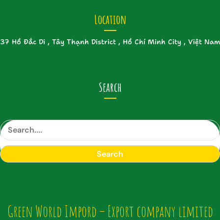
Location
37 Hồ Đắc Di , Tây Thạnh District , Hồ Chí Minh City , Việt Nam
Search
S
e
a
Search
r
c
h
Green World Impord – Export company limited