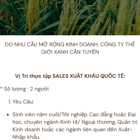
DO NHU CẦU MỞ RỘNG KINH DOANH, CÔNG TY THẾ
GIỚI XANH CẦN TUYỂN
Vị Trí thực tập SALES XUẤT KHẨU QUỐC TẾ:
* Số lượng : 2 người
Yêu Cầu:
Sinh viên năm cuối/Tốt nghiệp Cao đẳng hoặc Đại
học, chuyên ngành Kinh tế/ Ngoại thương, Quản trị
Kinh doanh hoặc các ngành liên quan đến Xuất-
Nhập khẩu.